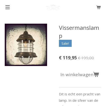
Ga
direct
naar
de
Vissermanslam
hoofdinhoud
p
Sale!
€ 119,95
€ 199,00
In winkelwagen
Dit is echt een pracht van
lamp. In de sfeer van de