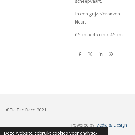
scheepvaart.
In een grijze/bronzen
kleur.
65 cm x 45 cm x 45 cm
D
D
S
D
e
e
h
e
l
e
a
l
e
l
r
e
n
e
n
©Tic Tac Deco 2021
Powered by
Media & Design
Totaal
Deze website gebruikt cookies voor analyse-